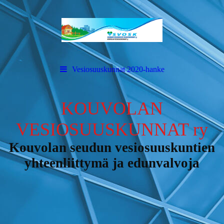
Vesiosuuskunnat 2020-hanke
KOUVOLAN
VESIOSUUSKUNNAT ry
Kouvolan seudun vesiosuuskuntien
yhteenliittymä ja edunvalvoja