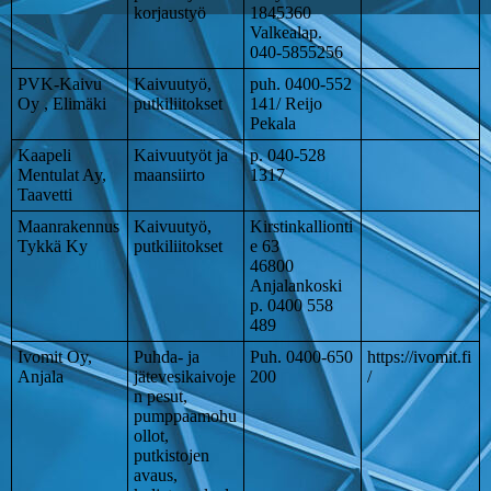
korjaustyö
1845360
Valkealap.
040-5855256
PVK-Kaivu
Kaivuutyö,
puh. 0400-552
Oy , Elimäki
putkiliitokset
141/ Reijo
Pekala
Kaapeli
Kaivuutyöt ja
p. 040-528
Mentulat Ay,
maansiirto
1317
Taavetti
Maanrakennus
Kaivuutyö,
Kirstinkallionti
Tykkä Ky
putkiliitokset
e 63
46800
Anjalankoski
p. 0400 558
489
Ivomit Oy,
Puhda- ja
Puh. 0400-650
https://ivomit.fi
Anjala
jätevesikaivoje
200
/
n pesut,
pumppaamohu
ollot,
putkistojen
avaus,