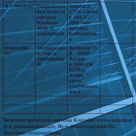
R.A Wickholm
Pumppukorjau
Sähkötie 2
kset, huollot ja
47200 Elimäki
painepesu
p. 044-567
Huolletaan
6880 Timo
useita eri
Immonen,
tuotemerkkejä
huoltopäällikk
ö
Kinnasviikki
Suuntaporauks
Ravijoentie 70
Ky
et, vesi- ja
B 49980
viemäriputkity
Ravijoki
öt
p. 0400-656
052/Esa
Alanen
s.posti
info@kinnasvi
ikki.fi
Verkoston desinfiointi-palvelua Kouvolan vesiosuuskunnat
ry:n jäsenosuuskunnille, Ry:n desinfiointiyksiköllä.
Teuroisten vesiosuuskunta: