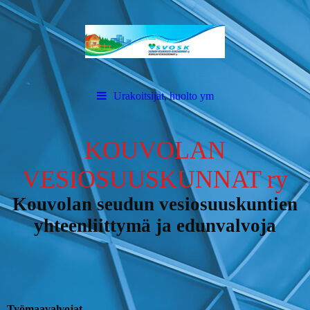
Urakoitsijat, huolto ym
KOUVOLAN
VESIOSUUSKUNNAT ry
Kouvolan seudun vesiosuuskuntien
yhteenliittymä ja edunvalvoja
Työmaavalvojat