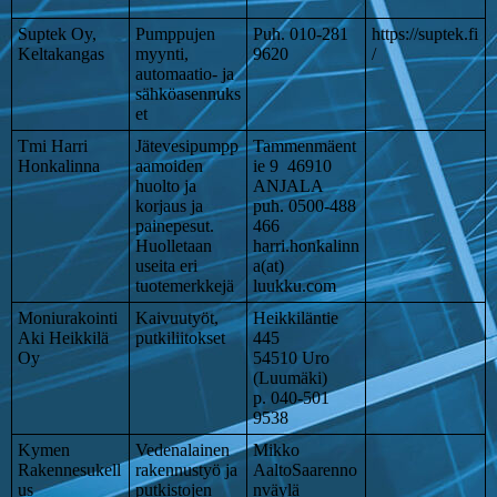
Suptek Oy,
Pumppujen
Puh. 010-281
https://suptek.fi
Keltakangas
myynti,
9620
/
automaatio- ja
sähköasennuks
et
Tmi Harri
Jätevesipumpp
Tammenmäent
Honkalinna
aamoiden
ie 9 46910
huolto ja
ANJALA
korjaus ja
puh. 0500-488
painepesut.
466
Huolletaan
harri.honkalinn
useita eri
a(at)
tuotemerkkejä
luukku.com
Moniurakointi
Kaivuutyöt,
Heikkiläntie
Aki Heikkilä
putkiliitokset
445
Oy
54510 Uro
(Luumäki)
p. 040-501
9538
Kymen
Vedenalainen
Mikko
Rakennesukell
rakennustyö ja
AaltoSaarenno
us
putkistojen
nväylä