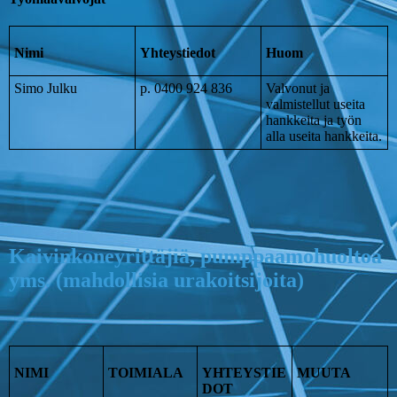
Nimi
Yhteystiedot
Huom
Simo Julku
p. 0400 924 836
Valvonut ja
valmistellut useita
hankkeita ja työn
alla useita hankkeita.
Kaivinkoneyrittäjiä, pumppaamohuoltoa
yms. (mahdollisia urakoitsijoita)
NIMI
TOIMIALA
YHTEYSTIE
MUUTA
DOT