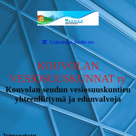
Urakoitsijat, huolto ym
KOUVOLAN
VESIOSUUSKUNNAT ry
Kouvolan seudun vesiosuuskuntien
yhteenliittymä ja edunvalvoja
Työmaavalvojat