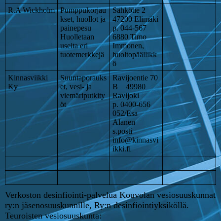
R.A Wickholm
Pumppukorjau
Sähkötie 2
kset, huollot ja
47200 Elimäki
painepesu
p. 044-567
Huolletaan
6880 Timo
useita eri
Immonen,
tuotemerkkejä
huoltopäällikk
ö
Kinnasviikki
Suuntaporauks
Ravijoentie 70
Ky
et, vesi- ja
B 49980
viemäriputkity
Ravijoki
öt
p. 0400-656
052/Esa
Alanen
s.posti
info@kinnasvi
ikki.fi
Verkoston desinfiointi-palvelua Kouvolan vesiosuuskunnat
ry:n jäsenosuuskunnille, Ry:n desinfiointiyksiköllä.
Teuroisten vesiosuuskunta: