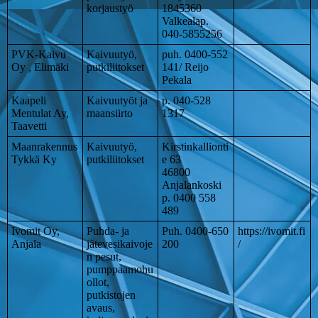
korjaustyö
1845360
Valkealap.
040-5855256
PVK-Kaivu
Kaivuutyö,
puh. 0400-552
Oy , Elimäki
putkiliitokset
141/ Reijo
Pekala
Kaapeli
Kaivuutyöt ja
p. 040-528
Mentulat Ay,
maansiirto
1317
Taavetti
Maanrakennus
Kaivuutyö,
Kirstinkallionti
Tykkä Ky
putkiliitokset
e 63
46800
Anjalankoski
p. 0400 558
489
Ivomit Oy,
Puhda- ja
Puh. 0400-650
https://ivomit.fi
Anjala
jätevesikaivoje
200
/
n pesut,
pumppaamohu
ollot,
putkistojen
avaus,