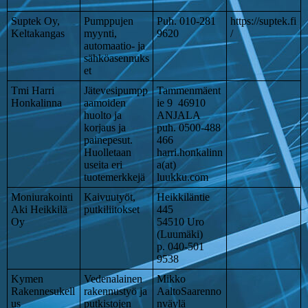
Suptek Oy,
Pumppujen
Puh. 010-281
https://suptek.fi
Keltakangas
myynti,
9620
/
automaatio- ja
sähköasennuks
et
Tmi Harri
Jätevesipumpp
Tammenmäent
Honkalinna
aamoiden
ie 9 46910
huolto ja
ANJALA
korjaus ja
puh. 0500-488
painepesut.
466
Huolletaan
harri.honkalinn
useita eri
a(at)
tuotemerkkejä
luukku.com
Moniurakointi
Kaivuutyöt,
Heikkiläntie
Aki Heikkilä
putkiliitokset
445
Oy
54510 Uro
(Luumäki)
p. 040-501
9538
Kymen
Vedenalainen
Mikko
Rakennesukell
rakennustyö ja
AaltoSaarenno
us
putkistojen
nväylä